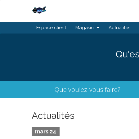
Espace client
Magasin
Actualités
Qu'es
Que voulez-vous faire?
Actualités
mars 24