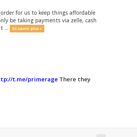
rder for us to keep things affordable
nly be taking payments via zelle, cash
 ...
En savoir plus »
ttp://t.me/primerage
There they